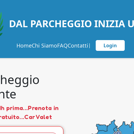
DAL PARCHEGGIO INIZIA 
Home
Chi Siamo
FAQ
Contatti
|
Login
cheggio
nte
h prima...Prenota in
ratuito...Car Valet