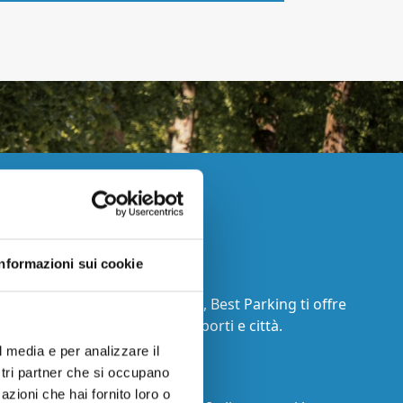
na Best Parking
Informazioni sui cookie
PARKING?
 network diffuso in tutta Italia, Best Parking ti offre
 parcheggiare negli aeroporti, porti e città.
l media e per analizzare il
ostri partner che si occupano
ZA PRIMA DI TUTTO
azioni che hai fornito loro o