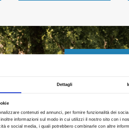
Come funzio
Dettagli
COS'È BEST
Grazie al nostro
ookie
la possibilità di
nalizzare contenuti ed annunci, per fornire funzionalità dei socia
inoltre informazioni sul modo in cui utilizzi il nostro sito con i n
LA SICUREZ
icità e social media, i quali potrebbero combinarle con altre inform