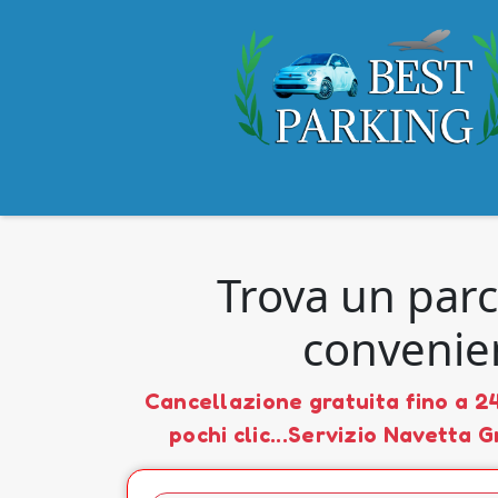
Trova un par
convenie
Cancellazione gratuita fino a 24
pochi clic...Servizio Navetta G