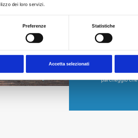
Garantiamo i mig
lizzo dei loro servizi.
permanenza è s
Preferenze
Statistiche
TARIFFE LO
Da noi le tarif
su misura per te
PRENOTAZIO
Accetta selezionati
Prenota la tua s
parcheggio che 