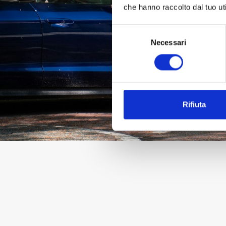
che hanno raccolto dal tuo uti
Selezione
Necessari
del
consenso
Rifiuta