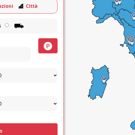
azioni
Città
o