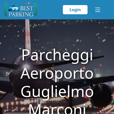
Login
Parcheggi
Aeroporto
Guglielmo
Marconi