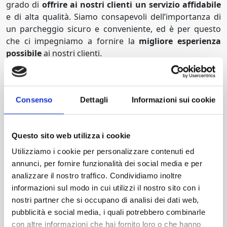
grado di
offrire ai nostri clienti un servizio affidabile
e di alta qualità. Siamo consapevoli dell’importanza di
un parcheggio sicuro e conveniente, ed è per questo
che ci impegniamo a fornire la
migliore esperienza
possibile
ai nostri clienti.
Quindi, se stai pianificando un
viaggio dall’Aeroporto
di Bologna
, non lasciare nulla al caso. Prenota il tuo
parcheggio con noi oggi stesso e goditi la tranquillità di
Consenso
Dettagli
Informazioni sui cookie
sapere che la tua auto è in buone mani mentre sei via.
Grazie per aver scelto il
nostro servizio di parcheggio
all’aeroporto
di Bologna
, siamo qui per rendere il tuo
Questo sito web utilizza i cookie
viaggio il più piacevole possibile.
Utilizziamo i cookie per personalizzare contenuti ed
annunci, per fornire funzionalità dei social media e per
Pianifica oggi il tuo viaggio senza
analizzare il nostro traffico. Condividiamo inoltre
stress!
informazioni sul modo in cui utilizzi il nostro sito con i
nostri partner che si occupano di analisi dei dati web,
pubblicità e social media, i quali potrebbero combinarle
con altre informazioni che hai fornito loro o che hanno