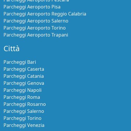
7 minuti dal terminal
Coperto Auto
Navetta
Lascia le chiavi
Pagamento online
Maggiori informazioni
Cancellazione gratuita fino a 24h prima
€ 93,00
prezzo per 2 Giorni
Continua la prenotazione