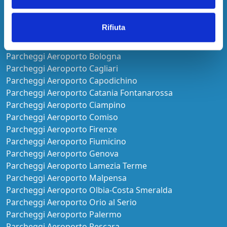
Aperto:
Tutti i giorni H24
Rifiuta
7 minuti dal terminal
Scoperto Auto
Navetta
Lascia le chiavi
Pagamento online
Maggiori informazioni
Cancellazione gratuita fino a 24h prima
€ 35,00
prezzo per 2 Giorni
Continua la prenotazione
AEROPORT CAR
Aperto:
Tutti i giorni H24