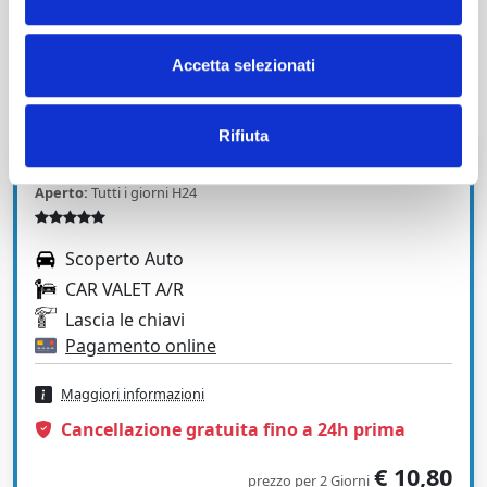
combina comodità, sicurezza e supporto di alta qualità.
Prenotate oggi e godetevi il vostro viaggio senza
preoccupazioni
Accetta selezionati
Rifiuta
MILLEPIEDI PARK
Aperto:
Tutti i giorni H24
Scoperto Auto
CAR VALET A/R
Lascia le chiavi
Pagamento online
Maggiori informazioni
Cancellazione gratuita fino a 24h prima
€ 10,80
prezzo per 2 Giorni