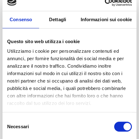
all’Aeroporto di Firenze Amerigo Vespucci.
Scegli l’opzione di parcheggio:
Consulta le varie
opzioni disponibili e scegli quella che meglio si
Consenso
Dettagli
Informazioni sui cookie
adatta alle tue necessità e al tuo budget.
Effettua la prenotazione:
Completa la procedura
inserendo tutte le informazioni richieste e
Questo sito web utilizza i cookie
conferma la tua prenotazione.
Utilizziamo i cookie per personalizzare contenuti ed
Ricevi conferma:
Riceverai immediatamente una
annunci, per fornire funzionalità dei social media e per
conferma via email con tutte le informazioni
analizzare il nostro traffico. Condividiamo inoltre
necessarie per raggiungere il parcheggio.
informazioni sul modo in cui utilizzi il nostro sito con i
nostri partner che si occupano di analisi dei dati web,
Contattaci e prenota il tuo parcheggio ora!
pubblicità e social media, i quali potrebbero combinarle
Se hai domande o hai bisogno di assistenza durante la
con altre informazioni che hai fornito loro o che hanno
prenotazione, non esitare a contattare il nostro servizio
raccolto dal tuo utilizzo dei loro servizi.
clienti. Siamo qui per supportarti e garantire che il tuo
viaggio sia il più sereno possibile..
Selezione
Necessari
del
Non perdere tempo e
prenota il tuo parcheggio
prenota
consenso
subito il tuo parcheggio all’Aeroporto di Firenze Amerigo