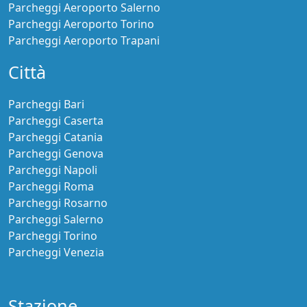
Cancellazione gratuita fino a 24h prima
€ 30,00
prezzo per 2 Giorni
Continua la prenotazione
MUOVIAMO PINCIANO
Aperto:
Orario ridotto
Coperto Auto
Lascia le chiavi
Pagamento online
Maggiori informazioni
Cancellazione gratuita fino a 24h prima
€ 30,00
prezzo per 2 Giorni