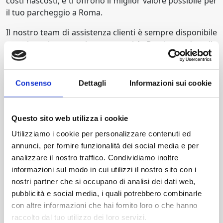
costi nascosti, e ti offrono il miglior valore possibile per
il tuo parcheggio a Roma.
Il nostro team di assistenza clienti è sempre disponibile
per aiutarti con ogni tua necessità. Da domande sulla
prenotazione a richieste speciali, siamo qui per
garantire che la tua esperienza di parcheggio sia senza
stress.
Consenso
Dettagli
Informazioni sui cookie
Scegli Best Parking per il tuo prossimo viaggio a Roma.
Prenota ora e assicurati il miglior parcheggio, ottimizzando i
Questo sito web utilizza i cookie
tempi e riducendo lo stress. La tua auto sarà al sicuro con
Utilizziamo i cookie per personalizzare contenuti ed
noi, mentre tu potrai goderti tutto quello che Roma ha da
annunci, per fornire funzionalità dei social media e per
offrire!
analizzare il nostro traffico. Condividiamo inoltre
informazioni sul modo in cui utilizzi il nostro sito con i
nostri partner che si occupano di analisi dei dati web,
pubblicità e social media, i quali potrebbero combinarle
CENTRO AUTO ROMA
con altre informazioni che hai fornito loro o che hanno
Aperto:
Orario ridotto
raccolto dal tuo utilizzo dei loro servizi.