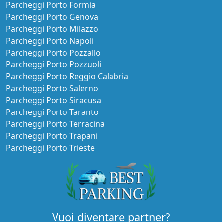
MUOVIAMO TESTACCIO
Aperto:
Orario ridotto
Coperto Auto
Lascia le chiavi
Pagamento online
Maggiori informazioni
Cancellazione gratuita fino a 24h prima
€ 30,00
prezzo per 2 Giorni
Continua la prenotazione
MUOVIAMO PINCIANO 2
Aperto:
Tutti i giorni H24