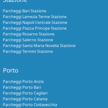
Continua la prenotazione
MUOVIAMO ABRUZZI
Aperto:
Tutti i giorni H24
Coperto Auto
Lascia le chiavi
Pagamento online
Maggiori informazioni
Cancellazione gratuita fino a 24h prima
€ 30,00
prezzo per 2 Giorni
Continua la prenotazione