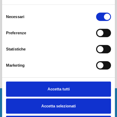
Coperto Auto
Selezione
Lascia le chiavi
Necessari
del
Pagamento online
consenso
Preferenze
Maggiori informazioni
Cancellazione gratuita fino a 24h prima
Statistiche
€ 10,00
prezzo per 2 Giorni
Continua la prenotazione
Marketing
MUOVIAMO CORSO DI FRANCIA
Accetta tutti
Aperto:
Tutti i giorni H24
Coperto Auto
Accetta selezionati
Lascia le chiavi