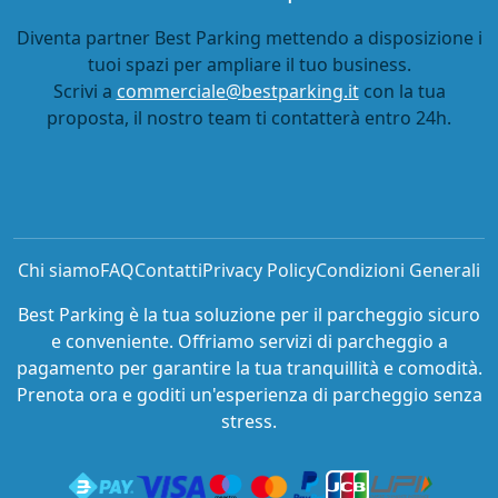
Coperto Auto
Lascia le chiavi
Pagamento online
Maggiori informazioni
Cancellazione gratuita fino a 24h prima
€ 30,00
prezzo per 2 Giorni
Continua la prenotazione
MUOVIAMO TERMINI CITTA'
Aperto:
Orario ridotto
Coperto Auto
Lascia le chiavi