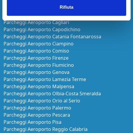
Pagamento online
Rifiuta
Maggiori informazioni
Cancellazione gratuita fino a 24h prima
€ 25,00
prezzo per 2 Giorni
Continua la prenotazione
MUOVIAMO VENETO
Aperto:
Orario ridotto
Coperto Auto
Lascia le chiavi
Pagamento online
Maggiori informazioni