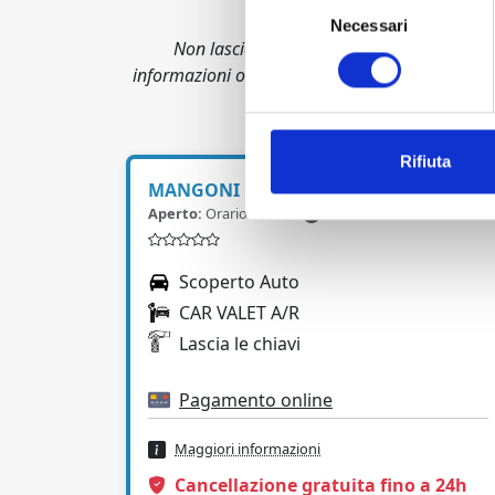
Necessari
del
Non lasciare al caso il tuo parcheggio. Sce
consenso
informazioni o assistenza nella prenotazione de
Rifiuta
MANGONI PARK
Aperto:
Orario ridotto
Scoperto Auto
CAR VALET A/R
Lascia le chiavi
Pagamento online
Maggiori informazioni
Cancellazione gratuita fino a 24h