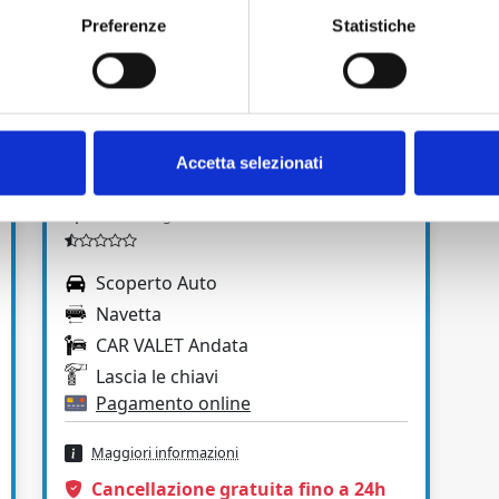
Contattaci Oggi Stesso!
Preferenze
Statistiche
gli Best Parking e vivi un’esperienza senza stress né sorprese spia
l tuo parcheggio presso il Porto di Terracina. Il tuo viaggio iniz
Accetta selezionati
ATICAR - PARCHEGGIO CROCIERE
Aperto:
Tutti i giorni H24
Scoperto Auto
Navetta
CAR VALET Andata
Lascia le chiavi
Pagamento online
Maggiori informazioni
Cancellazione gratuita fino a 24h