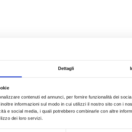
Parcheggio con Best Parking?
 sistema di prenotazione intuitivo, puoi inserire le date d
Dettagli
vicino al Porto di Terracina. Con pochi clic, puoi prenotar
amo con una vasta rete di parcheggiatori partner per offr
ookie
cheggio coperto, sorvegliato o conveniente, troverai sicura
nalizzare contenuti ed annunci, per fornire funzionalità dei socia
are in anticipo non solo garantisce il tuo posto auto, m
inoltre informazioni sul modo in cui utilizzi il nostro sito con i n
to e le tariffe elevate prenotando con Best Parking.
icità e social media, i quali potrebbero combinarle con altre inform
 del tuo veicolo è fondamentale per noi. Collaboriamo esclu
lizzo dei loro servizi.
i e personale qualificato per garantire la protezione del tu