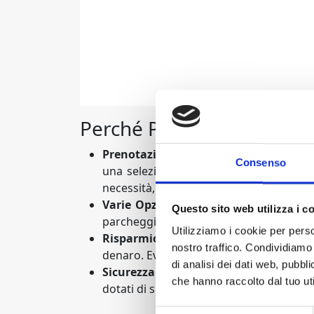
Perché Prenotare il Tuo 
Prenotazione
semplice
: Con il nostro
Consenso
una selezione di parcheggi disponibili 
necessità, tutto in pochi minuti.
Varie Opzioni di Parcheggio:
Collabori
Questo sito web utilizza i c
parcheggio. Che tu stia cercando un par
Utilizziamo i cookie per perso
Risparmio di Tempo e Denaro:
Prenot
nostro traffico. Condividiamo 
denaro. Evita lo stress dell’ultimo minu
di analisi dei dati web, pubbl
Sicurezza al Primo Posto:
La sicurezza
che hanno raccolto dal tuo uti
dotati di sistemi di sorveglianza avanzat
Selezione