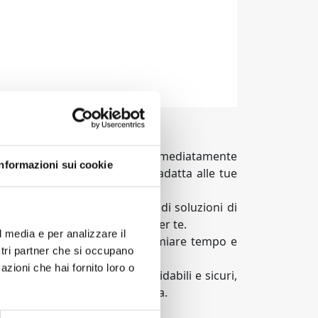
el tuo viaggio e visualizzare immediatamente
Informazioni sui cookie
e il parcheggio che meglio si adatta alle tue
irti una gamma diversificata di soluzioni di
mente la soluzione perfetta per te.
l media e per analizzare il
a ti permette anche di risparmiare tempo e
ostri partner che si occupano
azioni che hai fornito loro o
sivamente con parcheggi affidabili e sicuri,
o veicolo durante la tua assenza.