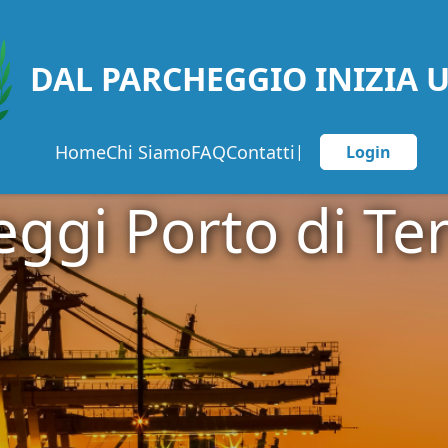
DAL PARCHEGGIO INIZIA 
Home
Chi Siamo
FAQ
Contatti
|
Login
ggi Porto di Te