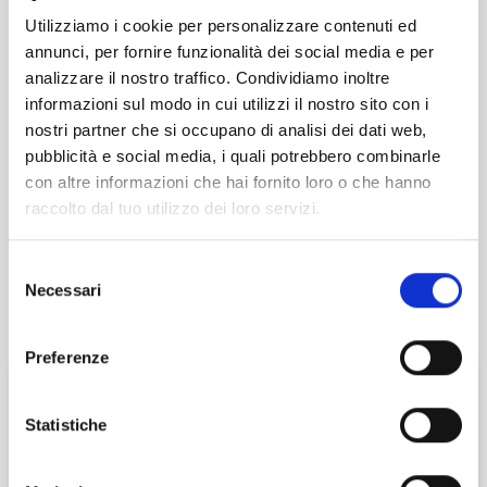
Utilizziamo i cookie per personalizzare contenuti ed
annunci, per fornire funzionalità dei social media e per
analizzare il nostro traffico. Condividiamo inoltre
informazioni sul modo in cui utilizzi il nostro sito con i
nostri partner che si occupano di analisi dei dati web,
pubblicità e social media, i quali potrebbero combinarle
Best Parking: il tuo posto, il tuo viaggio
con altre informazioni che hai fornito loro o che hanno
raccolto dal tuo utilizzo dei loro servizi.
Semplicità, sicurezza e risparmio: con Best Parking il
tuo parcheggio al Porto di Siracusa è già parte del
Selezione
viaggio!
Necessari
del
consenso
Preferenze
AUTORIMESSA CAR WASH
Aperto:
Orario ridotto
Statistiche
Coperto Auto