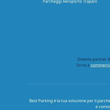
Parcheggi Aeroporto Trapani
Diventa partner B
Scrivi a
commercia
Best Parking è la tua soluzione per il parch
e comod