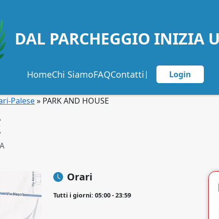
DAL PARCHEGGIO INIZIA 
Home
Chi Siamo
FAQ
Contatti
|
Login
ri-Palese
»
PARK AND HOUSE
E
BA
Orari
Tutti i giorni: 05:00 - 23:59