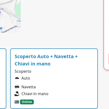
Scoperto Auto + Navetta +
Chiavi in mano
Scoperto
Auto
Navetta
Chiavi in mano
Online