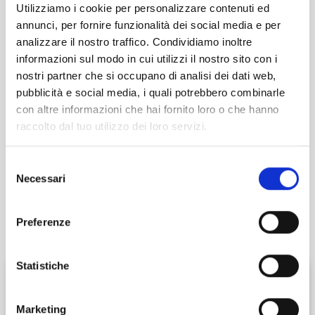
€ 5,00.
Utilizziamo i cookie per personalizzare contenuti ed
Per i supplementi relativi alla tipologia di veicolo si
annunci, per fornire funzionalità dei social media e per
prega di contattare direttamente la struttura.
analizzare il nostro traffico. Condividiamo inoltre
informazioni sul modo in cui utilizzi il nostro sito con i
nostri partner che si occupano di analisi dei dati web,
pubblicità e social media, i quali potrebbero combinarle
con altre informazioni che hai fornito loro o che hanno
raccolto dal tuo utilizzo dei loro servizi.
Selezione
Necessari
del
consenso
Preferenze
Statistiche
Verifica disponibilità
Marketing