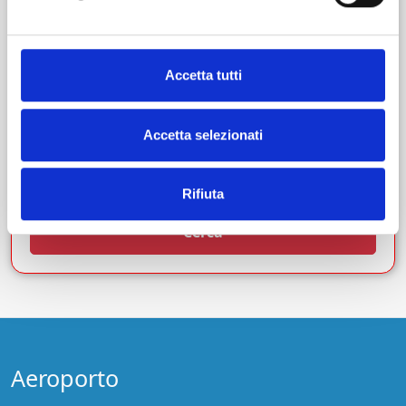
Dal giorno
Ora
Accetta tutti
Al giorno
Ora
Accetta selezionati
Rifiuta
Cerca
Aeroporto