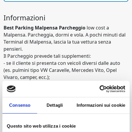
Informazioni
Best Parking Malpensa
Parcheggio
low cost a
Malpensa. Parcheggia, dormi e vola. A pochi minuti dal
Terminal di Malpensa, lascia la tua vettura senza
pensieri.
Il Parcheggio prevede tali supplementi:
- se il cliente si presenta con veicoli diversi dalle auto
(es. pulmini tipo VW Caravelle, Mercedes Vito, Opel
Vivaro, camper, ecc.);
- se il cliente arriva con un’autovettura ma con più di 5
passeggeri.
- se il cliente si presenta con veicoli diversi dalle auto
con più di 5 passeggeri, oltre al supplemento previsto
Consenso
Dettagli
Informazioni sui cookie
per veicoli diversi dalle auto, pagherà il supplemento
per ogni passeggero oltre al quinto.
Questo sito web utilizza i cookie
Il supplemento per ogni passeggero oltre il quinto è di