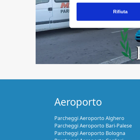
Rifiuta
Aeroporto
Parcheggi Aeroporto Alghero
Parcheggi Aeroporto Bari-Palese
Parcheggi Aeroporto Bologna