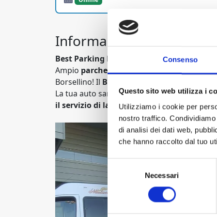
Informazioni
Best Parking Palermo
Consenso
Ampio
parcheggio
Low Cost a soli 3 minuti 
Borsellino! Il
Best Parking di Palermo
offre
Questo sito web utilizza i c
La tua auto sarà custodita in area recintata
il servizio di lavaggio e di officina meccan
Utilizziamo i cookie per perso
nostro traffico. Condividiamo 
di analisi dei dati web, pubbl
che hanno raccolto dal tuo uti
Selezione
Necessari
del
consenso