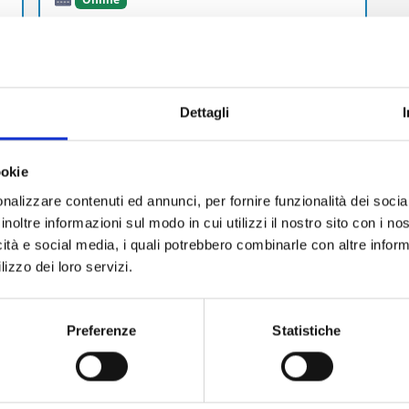
Dettagli
in Navetta dall’ Aeroporto di Palermo Falcone
 anche il servizio Car Valet di qualità .
ookie
 e videosorvegliata H24.
Il Parcheggio effettua anche
ica specializzata
nalizzare contenuti ed annunci, per fornire funzionalità dei socia
inoltre informazioni sul modo in cui utilizzi il nostro sito con i n
icità e social media, i quali potrebbero combinarle con altre inform
lizzo dei loro servizi.
Preferenze
Statistiche