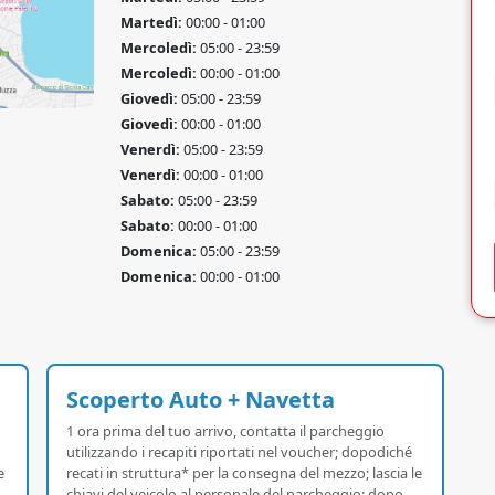
Martedì:
00:00 - 01:00
Mercoledì:
05:00 - 23:59
Mercoledì:
00:00 - 01:00
Giovedì:
05:00 - 23:59
Giovedì:
00:00 - 01:00
Venerdì:
05:00 - 23:59
Venerdì:
00:00 - 01:00
Sabato:
05:00 - 23:59
Sabato:
00:00 - 01:00
Domenica:
05:00 - 23:59
Domenica:
00:00 - 01:00
Scoperto Auto + Navetta
1 ora prima del tuo arrivo, contatta il parcheggio
utilizzando i recapiti riportati nel voucher; dopodiché
e
recati in struttura* per la consegna del mezzo; lascia le
chiavi del veicolo al personale del parcheggio: dopo