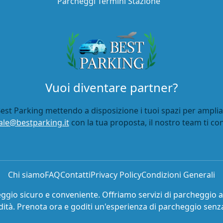
Parcheggi Termini Stazione
Vuoi diventare partner?
est Parking mettendo a disposizione i tuoi spazi per ampliar
le@bestparking.it
con la tua proposta, il nostro team ti co
Chi siamo
FAQ
Contatti
Privacy Policy
Condizioni Generali
eggio sicuro e conveniente. Offriamo servizi di parcheggio 
ità. Prenota ora e goditi un'esperienza di parcheggio senza