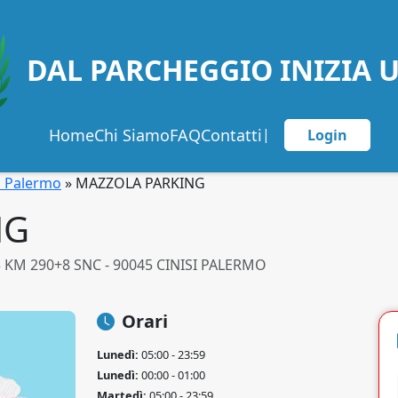
DAL PARCHEGGIO INIZIA 
Home
Chi Siamo
FAQ
Contatti
|
Login
i Palermo
»
MAZZOLA PARKING
NG
 KM 290+8 SNC - 90045 CINISI PALERMO
Orari
Lunedì:
05:00 - 23:59
Lunedì:
00:00 - 01:00
Martedì:
05:00 - 23:59