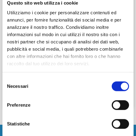
Verifica disponibilità
Questo sito web utilizza i cookie
Utilizziamo i cookie per personalizzare contenuti ed
annunci, per fornire funzionalità dei social media e per
analizzare il nostro traffico. Condividiamo inoltre
Dal giorno
Ora
informazioni sul modo in cui utilizzi il nostro sito con i
nostri partner che si occupano di analisi dei dati web,
pubblicità e social media, i quali potrebbero combinarle
con altre informazioni che hai fornito loro o che hanno
Al giorno
Ora
raccolto dal tuo utilizzo dei loro servizi.
Selezione
Necessari
del
consenso
Cerca
Preferenze
Statistiche