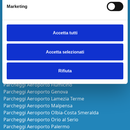
Aeroporto
Marketing
Parcheggi Aeroporto Alghero
Parcheggi Aeroporto Bari-Palese
Accetta tutti
Parcheggi Aeroporto Bologna
Parcheggi Aeroporto Cagliari
Parcheggi Aeroporto Capodichino
Accetta selezionati
Parcheggi Aeroporto Catania Fontanarossa
Parcheggi Aeroporto Ciampino
Parcheggi Aeroporto Comiso
Rifiuta
Parcheggi Aeroporto Firenze
Parcheggi Aeroporto Fiumicino
Parcheggi Aeroporto Genova
Parcheggi Aeroporto Lamezia Terme
Parcheggi Aeroporto Malpensa
Parcheggi Aeroporto Olbia-Costa Smeralda
Parcheggi Aeroporto Orio al Serio
Parcheggi Aeroporto Palermo