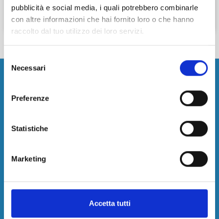
pubblicità e social media, i quali potrebbero combinarle
Cerca
con altre informazioni che hai fornito loro o che hanno
raccolto dal tuo utilizzo dei loro servizi.
Selezione
Necessari
del
consenso
Aeroporto
Preferenze
Parcheggi Aeroporto Alghero
Parcheggi Aeroporto Bari-Palese
Statistiche
Parcheggi Aeroporto Bologna
Parcheggi Aeroporto Cagliari
Marketing
Parcheggi Aeroporto Capodichino
Parcheggi Aeroporto Catania Fontanarossa
Parcheggi Aeroporto Ciampino
Parcheggi Aeroporto Comiso
Accetta tutti
Parcheggi Aeroporto Firenze