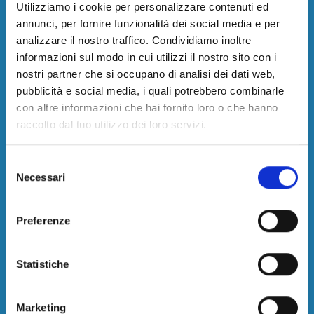
Utilizziamo i cookie per personalizzare contenuti ed
Parcheggi Aeroporto Alghero
annunci, per fornire funzionalità dei social media e per
Parcheggi Aeroporto Bari-Palese
analizzare il nostro traffico. Condividiamo inoltre
Parcheggi Aeroporto Bologna
informazioni sul modo in cui utilizzi il nostro sito con i
Parcheggi Aeroporto Cagliari
nostri partner che si occupano di analisi dei dati web,
Parcheggi Aeroporto Capodichino
pubblicità e social media, i quali potrebbero combinarle
Parcheggi Aeroporto Catania Fontanarossa
con altre informazioni che hai fornito loro o che hanno
Parcheggi Aeroporto Ciampino
raccolto dal tuo utilizzo dei loro servizi.
Parcheggi Aeroporto Comiso
Parcheggi Aeroporto Firenze
Parcheggi Aeroporto Fiumicino
Selezione
Parcheggi Aeroporto Genova
Necessari
del
Parcheggi Aeroporto Lamezia Terme
consenso
Parcheggi Aeroporto Malpensa
Preferenze
Parcheggi Aeroporto Olbia-Costa Smeralda
Parcheggi Aeroporto Orio al Serio
Parcheggi Aeroporto Palermo
Statistiche
Parcheggi Aeroporto Pescara
Parcheggi Aeroporto Pisa
Marketing
Parcheggi Aeroporto Reggio Calabria