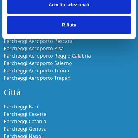
Parcheggi Aeroporto Lamezia Terme
Accetta selezionati
Parcheggi Aeroporto Malpensa
Parcheggi Aeroporto Olbia-Costa Smeralda
Rifiuta
Parcheggi Aeroporto Orio al Serio
Parcheggi Aeroporto Palermo
Parcheggi Aeroporto Pescara
Parcheggi Aeroporto Pisa
Parcheggi Aeroporto Reggio Calabria
Parcheggi Aeroporto Salerno
Parcheggi Aeroporto Torino
Parcheggi Aeroporto Trapani
Città
Parcheggi Bari
Parcheggi Caserta
Parcheggi Catania
Parcheggi Genova
Parcheggi Napoli