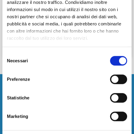
analizzare il nostro traffico. Condividiamo inoltre
informazioni sul modo in cui utilizzi il nostro sito con i
Al giorno
Ora
nostri partner che si occupano di analisi dei dati web,
pubblicità e social media, i quali potrebbero combinarle
con altre informazioni che hai fornito loro o che hanno
raccolto dal tuo utilizzo dei loro servizi.
Cerca
Selezione
Necessari
del
consenso
Preferenze
Aeroporto
Statistiche
Parcheggi Aeroporto Alghero
Parcheggi Aeroporto Bari-Palese
Marketing
Parcheggi Aeroporto Bologna
Parcheggi Aeroporto Cagliari