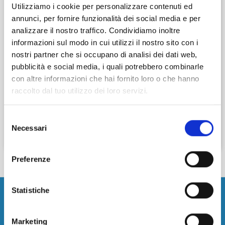
Utilizziamo i cookie per personalizzare contenuti ed
annunci, per fornire funzionalità dei social media e per
Dal giorno
Ora
analizzare il nostro traffico. Condividiamo inoltre
informazioni sul modo in cui utilizzi il nostro sito con i
nostri partner che si occupano di analisi dei dati web,
pubblicità e social media, i quali potrebbero combinarle
Al giorno
Ora
con altre informazioni che hai fornito loro o che hanno
raccolto dal tuo utilizzo dei loro servizi.
Selezione
Necessari
Cerca
del
consenso
Preferenze
Statistiche
Aeroporto
Marketing