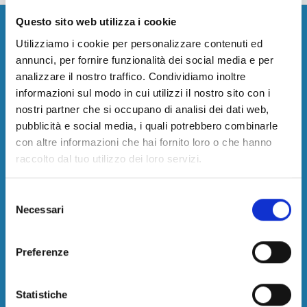
Questo sito web utilizza i cookie
Utilizziamo i cookie per personalizzare contenuti ed
Aeroporto
annunci, per fornire funzionalità dei social media e per
analizzare il nostro traffico. Condividiamo inoltre
Parcheggi Aeroporto Alghero
informazioni sul modo in cui utilizzi il nostro sito con i
Parcheggi Aeroporto Bari-Palese
nostri partner che si occupano di analisi dei dati web,
Parcheggi Aeroporto Bologna
pubblicità e social media, i quali potrebbero combinarle
Parcheggi Aeroporto Cagliari
con altre informazioni che hai fornito loro o che hanno
Parcheggi Aeroporto Capodichino
raccolto dal tuo utilizzo dei loro servizi.
Parcheggi Aeroporto Catania Fontanarossa
Parcheggi Aeroporto Ciampino
Parcheggi Aeroporto Comiso
Selezione
Necessari
Parcheggi Aeroporto Firenze
del
Parcheggi Aeroporto Fiumicino
consenso
Parcheggi Aeroporto Genova
Preferenze
Parcheggi Aeroporto Lamezia Terme
Parcheggi Aeroporto Malpensa
Parcheggi Aeroporto Olbia-Costa Smeralda
Statistiche