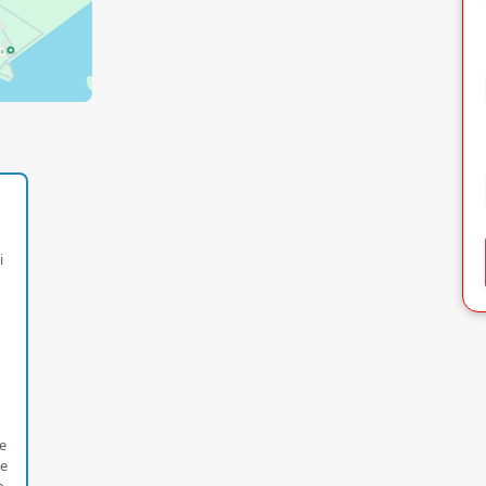
i
e
le