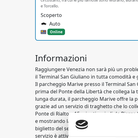
circostanti, fra cui le più famose sono Murano, Buran
e Torcello.
Scoperto
Auto
Online
Informazioni
Raggiungere Venezia non sarà più un probl
il Terminal San Giuliano in tutta comodità e 
Il parcheggio Marive presso il Terminal San 
prima del Ponte della Libertà che collega la 
lunga durata, il parcheggio Marive offre la p
grazie ad un servizio di traghetto che lo co
Ponte di Rialto e 15 minuti a piedi da Piazz
e mostrando la tua prenotazione presso l'uffic
biglietto del servizio di traghetto ad un pre
servizio è attivo dalle 09:00 alle 18:00 in and