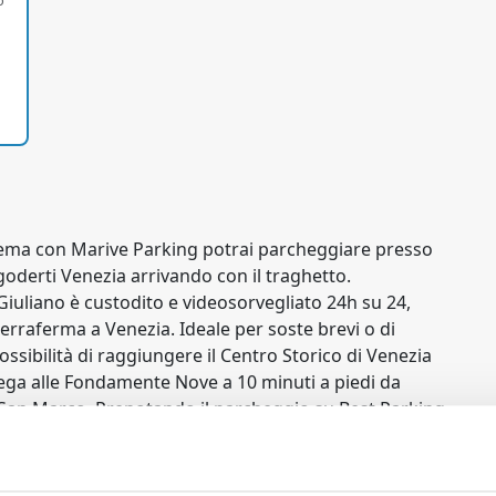
o
ema con Marive Parking potrai parcheggiare presso
goderti Venezia arrivando con il traghetto.
Giuliano è custodito e videosorvegliato 24h su 24,
terraferma a Venezia. Ideale per soste brevi o di
ossibilità di raggiungere il Centro Storico di Venezia
llega alle Fondamente Nove a 10 minuti a piedi da
a San Marco. Prenotando il parcheggio su Best Parking
io informazioni, avrai la possibilità di acquistare il
zzo agevolato di €10 (invece che €20) a persona A/R (il
ata e dalle 09:30 alle 22:35 in ritorno da Venezia).