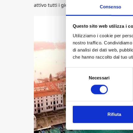
attivo tutti i giorni dalle 09:00 alle 18:30.
Consenso
Questo sito web utilizza i c
Utilizziamo i cookie per perso
nostro traffico. Condividiamo 
di analisi dei dati web, pubbl
che hanno raccolto dal tuo uti
Selezione
Necessari
del
consenso
Rifiuta