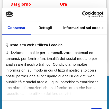
Dal giorno
Ora
Al giorno
Ora
Consenso
Dettagli
Informazioni sui cookie
Questo sito web utilizza i cookie
Cerca
Utilizziamo i cookie per personalizzare contenuti ed
annunci, per fornire funzionalità dei social media e per
analizzare il nostro traffico. Condividiamo inoltre
informazioni sul modo in cui utilizzi il nostro sito con i
nostri partner che si occupano di analisi dei dati web,
pubblicità e social media, i quali potrebbero combinarle
con altre informazioni che hai fornito loro o che hanno
Aeroporto
raccolto dal tuo utilizzo dei loro servizi.
Parcheggi Aeroporto Alghero
Selezione