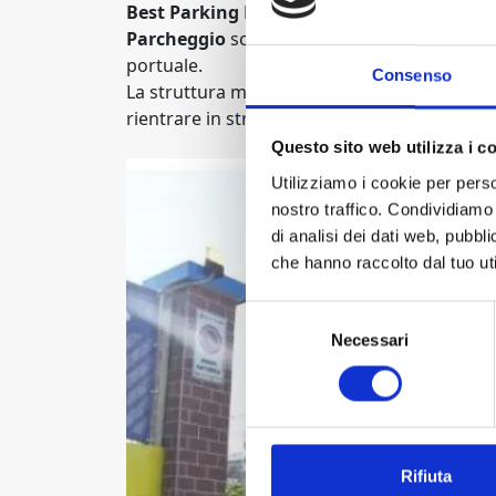
Best Parking Bari
Parcheggio
scoperto low cost completamente
portuale.
Consenso
La struttura mette a disposizione il servizio 
rientrare in struttura in maniera comoda e 
Questo sito web utilizza i c
Utilizziamo i cookie per perso
nostro traffico. Condividiamo 
di analisi dei dati web, pubbl
che hanno raccolto dal tuo uti
Selezione
Necessari
del
consenso
Rifiuta