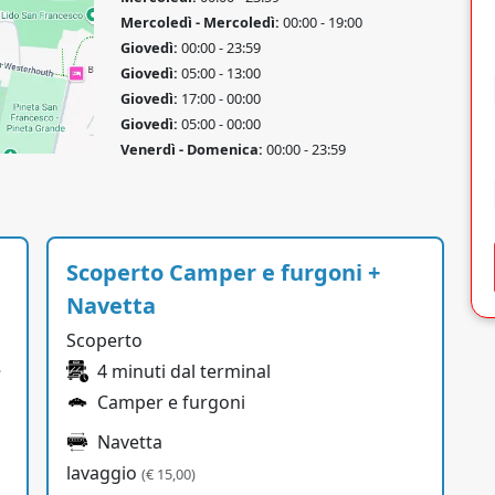
Mercoledì - Mercoledì:
00:00 - 19:00
Giovedì:
00:00 - 23:59
Giovedì:
05:00 - 13:00
Giovedì:
17:00 - 00:00
Giovedì:
05:00 - 00:00
Venerdì - Domenica:
00:00 - 23:59
Scoperto Camper e furgoni +
Navetta
Scoperto
.
4 minuti dal terminal
Camper e furgoni
Navetta
lavaggio
(€ 15,00)