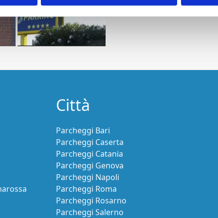
Città
Parcheggi Bari
Parcheggi Caserta
Parcheggi Catania
Parcheggi Genova
Parcheggi Napoli
narossa
Parcheggi Roma
Parcheggi Rosarno
Parcheggi Salerno