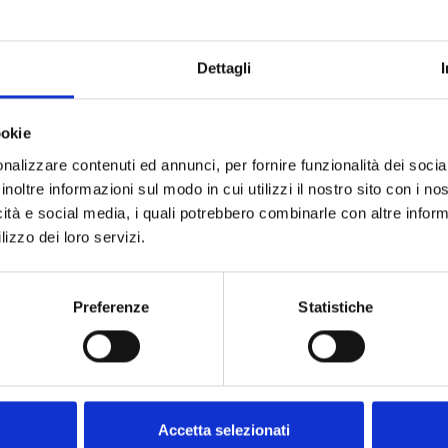
 asfaltato, ubicato a poco più di 4 km dal terminal
Dettagli
di navetta gratuita A/R, per raggiungere il porto e
rapida.
ookie
nalizzare contenuti ed annunci, per fornire funzionalità dei socia
inoltre informazioni sul modo in cui utilizzi il nostro sito con i n
icità e social media, i quali potrebbero combinarle con altre inform
lizzo dei loro servizi.
Preferenze
Statistiche
Accetta selezionati