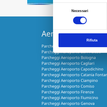
Selezione
Necessari
del
consenso
Aeroporto
Rifiuta
Parcheggi Aeroporto Alghero
Parcheggi Aeroporto Bari-Palese
Parcheggi Aeroporto Bologna
Parcheggi Aeroporto Cagliari
Parcheggi Aeroporto Capodichino
Parcheggi Aeroporto Catania Fonta
Parcheggi Aeroporto Ciampino
Parcheggi Aeroporto Comiso
Parcheggi Aeroporto Firenze
Parcheggi Aeroporto Fiumicino
Parcheggi Aeroporto Genova