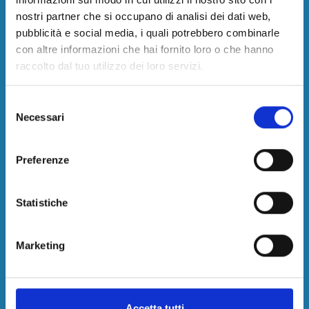
Parcheggi Aeroporto Comiso
nostri partner che si occupano di analisi dei dati web,
Parcheggi Aeroporto Firenze
pubblicità e social media, i quali potrebbero combinarle
Parcheggi Aeroporto Fiumicino
con altre informazioni che hai fornito loro o che hanno
Parcheggi Aeroporto Genova
raccolto dal tuo utilizzo dei loro servizi.
Parcheggi Aeroporto Lamezia Terme
Parcheggi Aeroporto Malpensa
Selezione
Parcheggi Aeroporto Olbia-Costa Smeralda
Necessari
del
Parcheggi Aeroporto Orio al Serio
consenso
Parcheggi Aeroporto Palermo
Parcheggi Aeroporto Pescara
Preferenze
Parcheggi Aeroporto Pisa
Parcheggi Aeroporto Reggio Calabria
Statistiche
Parcheggi Aeroporto Salerno
Parcheggi Aeroporto Torino
Parcheggi Aeroporto Trapani
Marketing
Città
Parcheggi Bari
Accetta tutti