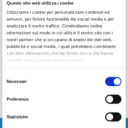
Verifica disponibilità
Questo sito web utilizza i cookie
Utilizziamo i cookie per personalizzare contenuti ed
annunci, per fornire funzionalità dei social media e per
analizzare il nostro traffico. Condividiamo inoltre
Dal giorno
Ora
informazioni sul modo in cui utilizzi il nostro sito con i
nostri partner che si occupano di analisi dei dati web,
pubblicità e social media, i quali potrebbero combinarle
con altre informazioni che hai fornito loro o che hanno
Al giorno
Ora
raccolto dal tuo utilizzo dei loro servizi.
Selezione
Necessari
del
consenso
Cerca
Preferenze
Statistiche