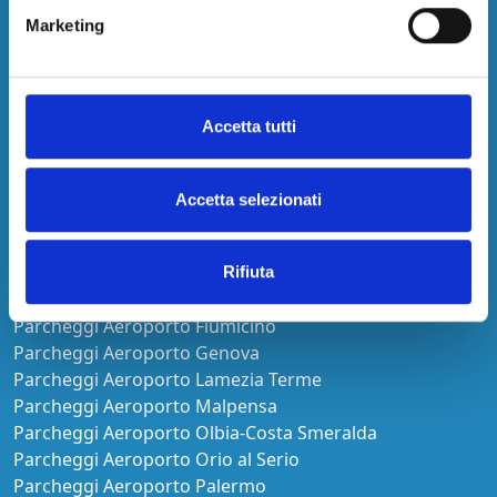
Aeroporto
Marketing
Parcheggi Aeroporto Alghero
Parcheggi Aeroporto Bari-Palese
Accetta tutti
Parcheggi Aeroporto Bologna
Parcheggi Aeroporto Cagliari
Parcheggi Aeroporto Capodichino
Accetta selezionati
Parcheggi Aeroporto Catania Fontanarossa
Parcheggi Aeroporto Ciampino
Parcheggi Aeroporto Comiso
Rifiuta
Parcheggi Aeroporto Firenze
Parcheggi Aeroporto Fiumicino
Parcheggi Aeroporto Genova
Parcheggi Aeroporto Lamezia Terme
Parcheggi Aeroporto Malpensa
Parcheggi Aeroporto Olbia-Costa Smeralda
Parcheggi Aeroporto Orio al Serio
Parcheggi Aeroporto Palermo