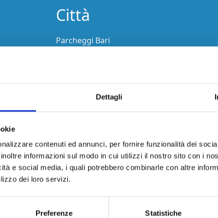
Città
Parcheggi Bari
Parcheggi Caserta
Parcheggi Catania
Parcheggi Genova
Parcheggi Napoli
Dettagli
narossa
Parcheggi Roma
Parcheggi Rosarno
Parcheggi Salerno
ookie
Parcheggi Torino
nalizzare contenuti ed annunci, per fornire funzionalità dei socia
Parcheggi Venezia
inoltre informazioni sul modo in cui utilizzi il nostro sito con i n
icità e social media, i quali potrebbero combinarle con altre inform
e
lizzo dei loro servizi.
Stazione
meralda
Parcheggi Bari Stazione
Preferenze
Statistiche