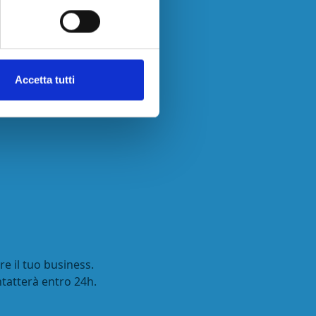
Parcheggi Porto Trapani
Parcheggi Porto Trieste
Accetta tutti
e il tuo business.
ntatterà entro 24h.