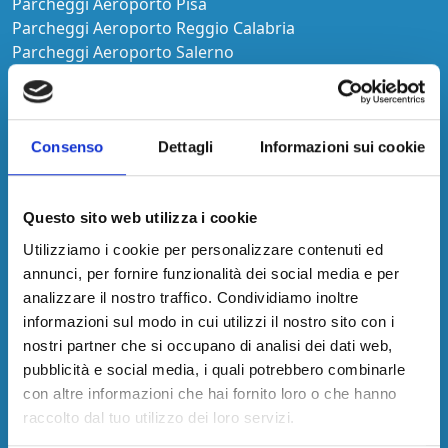
Parcheggi Aeroporto Pisa
Parcheggi Aeroporto Reggio Calabria
Parcheggi Aeroporto Salerno
Parcheggi Aeroporto Torino
Parcheggi Aeroporto Trapani
Città
Consenso
Dettagli
Informazioni sui cookie
Parcheggi Bari
Parcheggi Caserta
Questo sito web utilizza i cookie
Parcheggi Catania
Utilizziamo i cookie per personalizzare contenuti ed
Parcheggi Genova
annunci, per fornire funzionalità dei social media e per
Parcheggi Napoli
analizzare il nostro traffico. Condividiamo inoltre
Parcheggi Roma
informazioni sul modo in cui utilizzi il nostro sito con i
Parcheggi Rosarno
nostri partner che si occupano di analisi dei dati web,
Parcheggi Salerno
pubblicità e social media, i quali potrebbero combinarle
Parcheggi Torino
con altre informazioni che hai fornito loro o che hanno
Parcheggi Venezia
raccolto dal tuo utilizzo dei loro servizi.