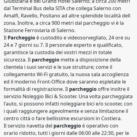
Giudiziaria e del Grand Hotel Salerno; a circa 200 metri
dal Terminal Bus della SITA che collega Salerno con
Amalfi, Ravello, Positano ad altre splendide località dell
zona. Inoltre, a circa 900 metri dal parcheggio vi è la
Stazione Ferroviaria di Salerno.
Il
Parcheggio
è custodito e videosorvegliato, 24 ore su
24 e 7 giorni su 7. Il personale esperto e qualificato,
garantisce la custodia dei vostri mezzi in totale
sicurezza. Il
parcheggio
mette a disposizione della
clientela i suoi servizi e le sue strutture; come il
collegamento Wi-Fi gratuito, la nuova sala accoglienza
ed il moderno Front-Office dove saranno espletate le
formalità di registrazione. Il
parcheggio
offre inoltre il
servizio Noleggio Bici & Scooter. Una volta parcheggiata
l'auto, si possono infatti noleggiare bici e/o scooter, con
i quali raggiungere agevolmente e senza limitazione il
centro città o fare bellissime escursioni in Costiera.
Il servizio navetta del
parcheggio
è operativo con
orario ridotto, tutti i giorni dalle 06:00 alle 22:30, per le